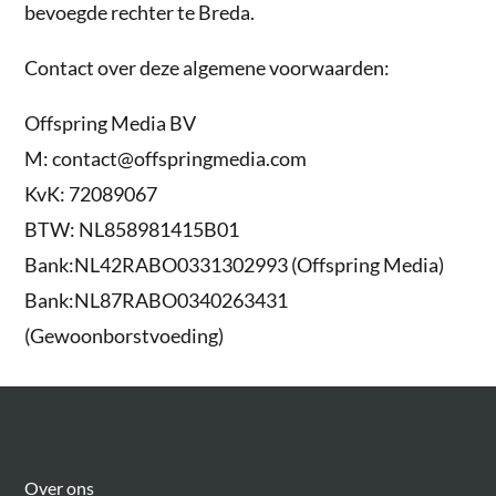
bevoegde rechter te Breda.
Contact over deze algemene voorwaarden:
Offspring Media BV
M: contact@offspringmedia.com
KvK: 72089067
BTW: NL858981415B01
Bank:NL42RABO0331302993 (Offspring Media)
Bank:NL87RABO0340263431
(Gewoonborstvoeding)
Over Meer Voor Mama’s
Over ons