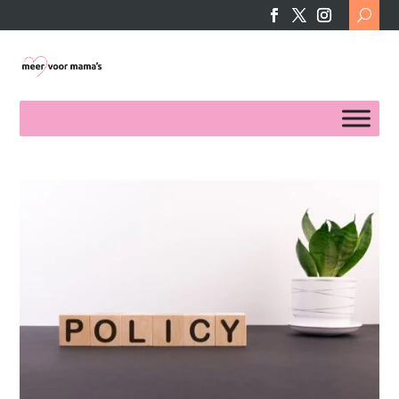
Search
for: