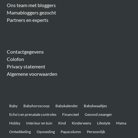
Ons team met bloggers
Mamabloggers gezocht
Partners en experts
Algemeen
Contactgegevens
Colofon
Privacy statement
Algemene voorwaarden
Belangrijke onderwerpen
Baby
Babyhoroscoop
Babykalender
Babykwaaltjes
Echo’s en prenatale controles
Financieel
Gezond zwanger
Hobby
Interieur en tuin
Kind
Kinderwens
Lifestyle
Mama
Ontwikkeling
Opvoeding
Papacolumn
Persoonlijk