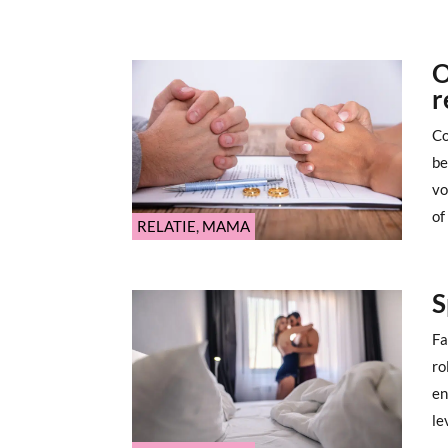
O
r
Co
be
vo
of
RELATIE
,
MAMA
S
Fa
ro
en
le