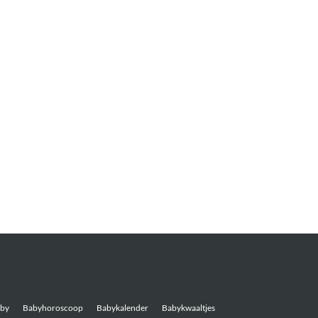
langrijke onderwerpen
by
Babyhoroscoop
Babykalender
Babykwaaltjes