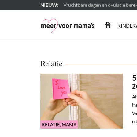
Vruchtbare dagen en ovulatie ber
Lees meer

KINDER
Relatie
5
z
Al
in
Va
nie
RELATIE
,
MAMA