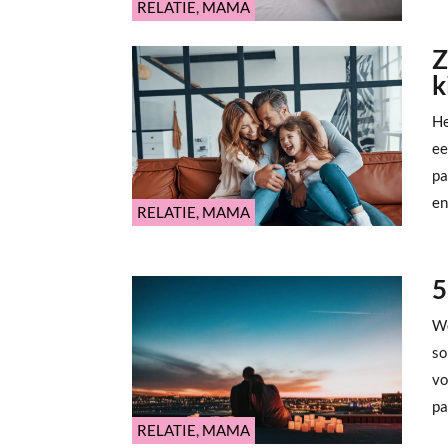
RELATIE
,
MAMA
Z
k
He
ee
pa
en.
RELATIE
,
MAMA
5
We
so
vo
pa
RELATIE
,
MAMA