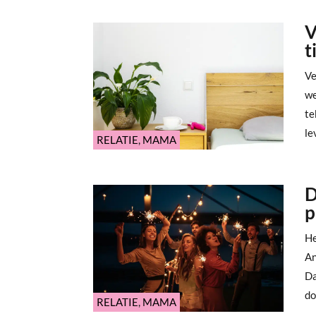
V
t
Ve
we
te
le
RELATIE
,
MAMA
D
p
He
An
Da
do
RELATIE
,
MAMA