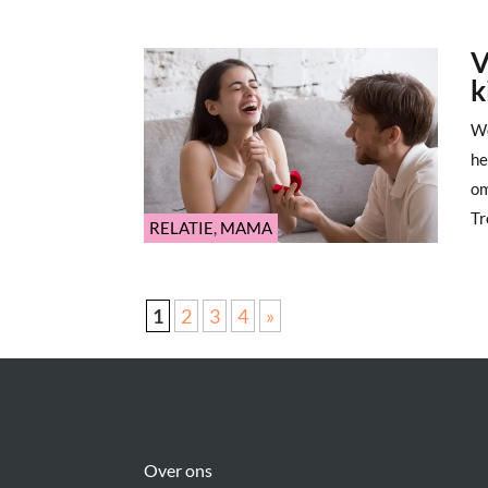
V
k
Wo
he
om
Tr
RELATIE
,
MAMA
1
2
3
4
»
Over Meer Voor Mama’s
Over ons