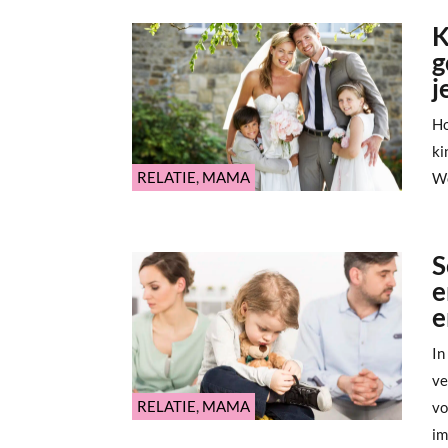
K
g
j
Ho
ki
RELATIE
,
MAMA
We
S
e
e
In
ve
RELATIE
,
MAMA
vo
im