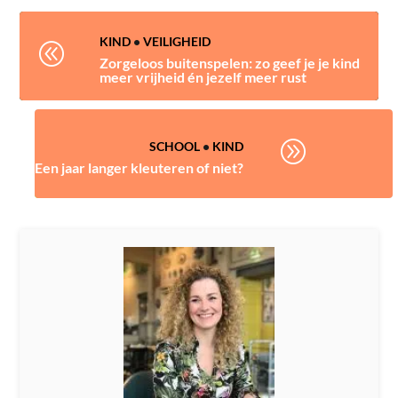
KIND
•
VEILIGHEID
@
Zorgeloos buitenspelen: zo geef je je kind
meer vrijheid én jezelf meer rust
A
SCHOOL
•
KIND
Een jaar langer kleuteren of niet?