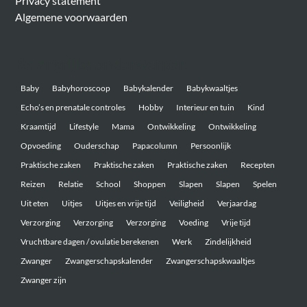
Privacy statement
Algemene voorwaarden
Belangrijke onderwerpen
Baby
Babyhoroscoop
Babykalender
Babykwaaltjes
Echo’s en prenatale controles
Hobby
Interieur en tuin
Kind
Kraamtijd
Lifestyle
Mama
Ontwikkeling
Ontwikkeling
Opvoeding
Ouderschap
Papacolumn
Persoonlijk
Praktische zaken
Praktische zaken
Praktische zaken
Recepten
Reizen
Relatie
School
Shoppen
Slapen
Slapen
Spelen
Uit eten
Uitjes
Uitjes en vrije tijd
Veiligheid
Verjaardag
Verzorging
Verzorging
Verzorging
Voeding
Vrije tijd
Vruchtbare dagen / ovulatie berekenen
Werk
Zindelijkheid
Zwanger
Zwangerschapskalender
Zwangerschapskwaaltjes
Zwanger zijn