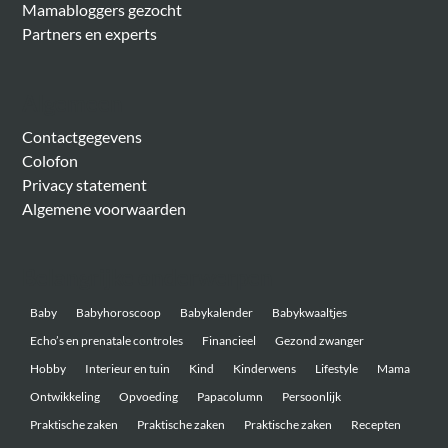
Mamabloggers gezocht
Partners en experts
Algemeen
Contactgegevens
Colofon
Privacy statement
Algemene voorwaarden
Belangrijke onderwerpen
Baby
Babyhoroscoop
Babykalender
Babykwaaltjes
Echo’s en prenatale controles
Financieel
Gezond zwanger
Hobby
Interieur en tuin
Kind
Kinderwens
Lifestyle
Mama
Ontwikkeling
Opvoeding
Papacolumn
Persoonlijk
Praktische zaken
Praktische zaken
Praktische zaken
Recepten