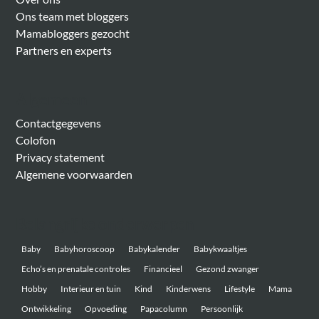
Ons team met bloggers
Mamabloggers gezocht
Partners en experts
Algemeen
Contactgegevens
Colofon
Privacy statement
Algemene voorwaarden
Belangrijke onderwerpen
Baby
Babyhoroscoop
Babykalender
Babykwaaltjes
Echo’s en prenatale controles
Financieel
Gezond zwanger
Hobby
Interieur en tuin
Kind
Kinderwens
Lifestyle
Mama
Ontwikkeling
Opvoeding
Papacolumn
Persoonlijk