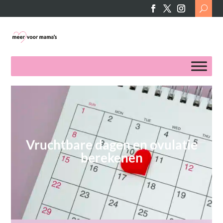
Search
for:
Vruchtbare dagen en ovulatie
berekenen