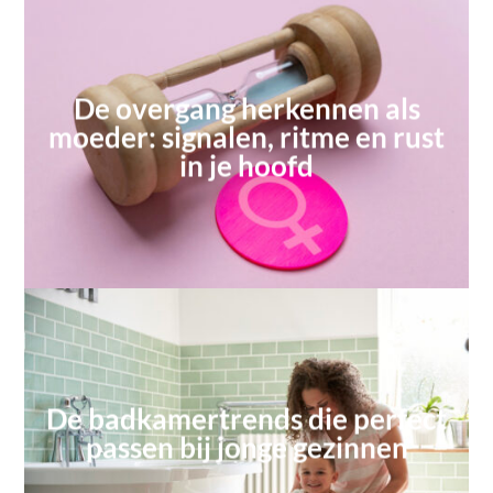
De overgang herkennen als
moeder: signalen, ritme en rust
in je hoofd
De badkamertrends die perfect
passen bij jonge gezinnen