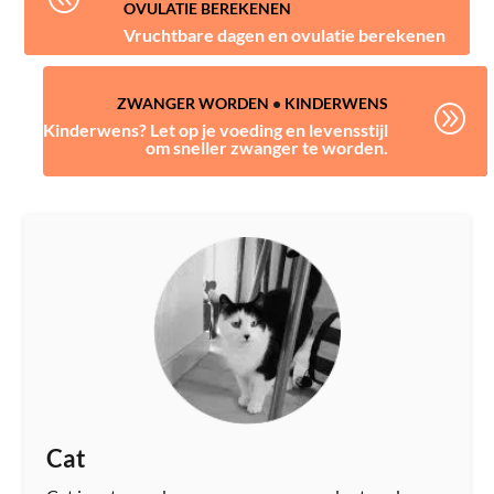
OVULATIE BEREKENEN
Vruchtbare dagen en ovulatie berekenen
ZWANGER WORDEN
•
KINDERWENS
A
Kinderwens? Let op je voeding en levensstijl
om sneller zwanger te worden.
Cat