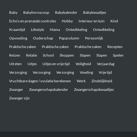
Belangrijke onderwerpen
Baby
Babyhoroscoop
Babykalender
Babykwaaltjes
Echo’s en prenatale controles
Hobby
Interieur en tuin
Kind
Kraamtijd
Lifestyle
Mama
Ontwikkeling
Ontwikkeling
Opvoeding
Ouderschap
Papacolumn
Persoonlijk
Praktische zaken
Praktische zaken
Praktische zaken
Recepten
Reizen
Relatie
School
Shoppen
Slapen
Slapen
Spelen
Uit eten
Uitjes
Uitjes en vrije tijd
Veiligheid
Verjaardag
Verzorging
Verzorging
Verzorging
Voeding
Vrije tijd
Vruchtbare dagen / ovulatie berekenen
Werk
Zindelijkheid
Zwanger
Zwangerschapskalender
Zwangerschapskwaaltjes
Zwanger zijn