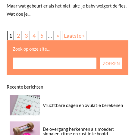
Maar wat gebeurt er als het niet lukt: je baby weigert de fles.
Wat doe je...
1
2
3
4
5
...
»
Laatste »
Zoek op onze site…
Recente berichten
Vruchtbare dagen en ovulatie berekenen
De overgang herkennen als moeder:
signalen, ritme en rust in je hoofd