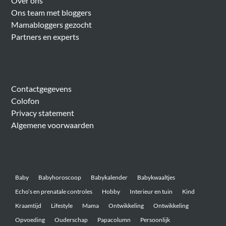
Over ons
Ons team met bloggers
Mamabloggers gezocht
Partners en experts
Algemeen
Contactgegevens
Colofon
Privacy statement
Algemene voorwaarden
Belangrijke onderwerpen
Baby
Babyhoroscoop
Babykalender
Babykwaaltjes
Echo’s en prenatale controles
Hobby
Interieur en tuin
Kind
Kraamtijd
Lifestyle
Mama
Ontwikkeling
Ontwikkeling
Opvoeding
Ouderschap
Papacolumn
Persoonlijk