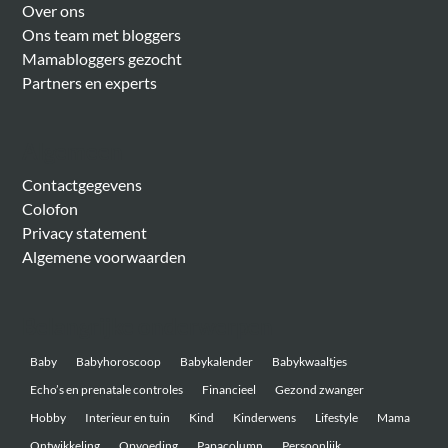
Over ons
Ons team met bloggers
Mamabloggers gezocht
Partners en experts
Algemeen
Contactgegevens
Colofon
Privacy statement
Algemene voorwaarden
Belangrijke onderwerpen
Baby
Babyhoroscoop
Babykalender
Babykwaaltjes
Echo’s en prenatale controles
Financieel
Gezond zwanger
Hobby
Interieur en tuin
Kind
Kinderwens
Lifestyle
Mama
Ontwikkeling
Opvoeding
Papacolumn
Persoonlijk