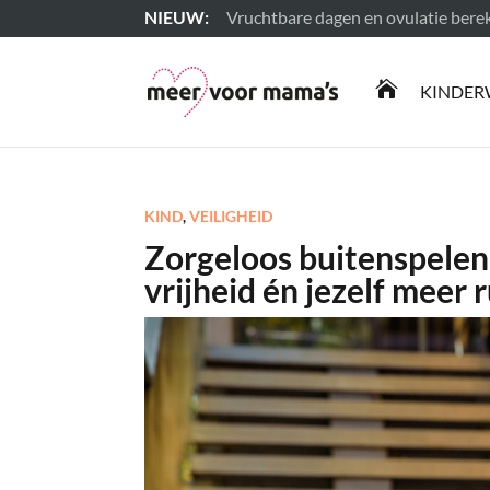
Vruchtbare dagen en ovulatie ber
Lees meer

KINDER
KIND
,
VEILIGHEID
Zorgeloos buitenspelen:
vrijheid én jezelf meer 