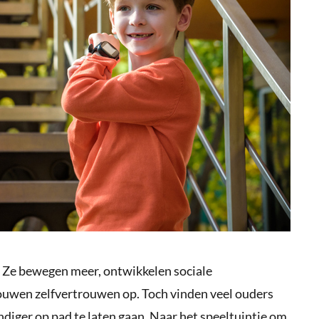
. Ze bewegen meer, ontwikkelen sociale
ouwen zelfvertrouwen op. Toch vinden veel ouders
diger op pad te laten gaan. Naar het speeltuintje om