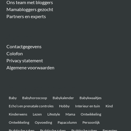
Ons team met bloggers
Mamabloggers gezocht
Partners en experts
Algemeen
Contactgegevens
Colofon
Privacy statement
Algemene voorwaarden
Belangrijke onderwerpen
Baby
Babyhoroscoop
Babykalender
Babykwaaltjes
Echo’s en prenatale controles
Hobby
Interieur en tuin
Kind
Kinderwens
Lezen
Lifestyle
Mama
Ontwikkeling
Ontwikkeling
Opvoeding
Papacolumn
Persoonlijk
Praktische zaken
Praktische zaken
Praktische zaken
Recepten