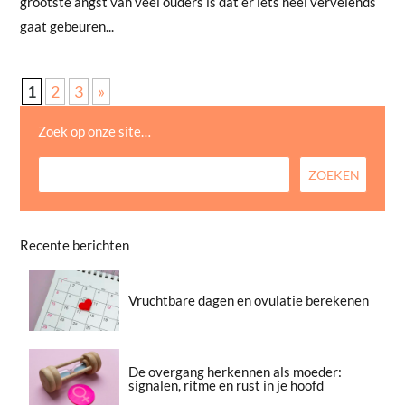
grootste angst van veel ouders is dat er iets heel vervelends
gaat gebeuren...
1
2
3
»
Zoek op onze site…
Recente berichten
Vruchtbare dagen en ovulatie berekenen
De overgang herkennen als moeder:
signalen, ritme en rust in je hoofd