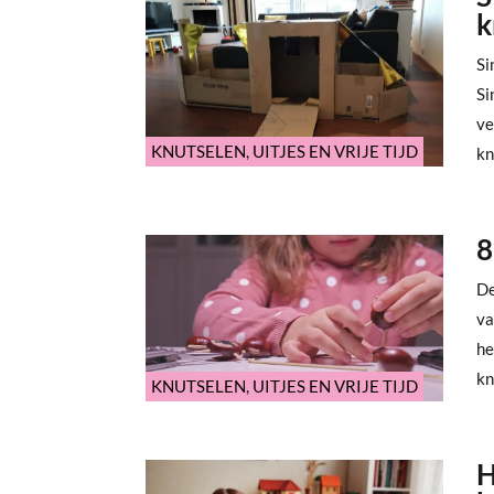
k
Si
Si
ve
KNUTSELEN
,
UITJES EN VRIJE TIJD
kn
8
De
va
he
kn
KNUTSELEN
,
UITJES EN VRIJE TIJD
H