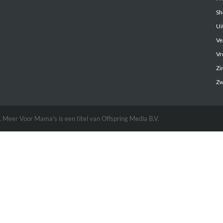
Sh
Uit
Ve
Vr
Zi
Zw
eer Voor Mama's is een titel van Offspring Media B.V.