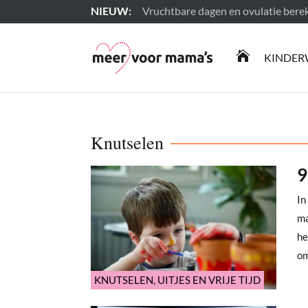
Vruchtbare dagen en ovulatie ber
Lees meer

KINDER
Knutselen
9
In
ma
he
om
KNUTSELEN
,
UITJES EN VRIJE TIJD