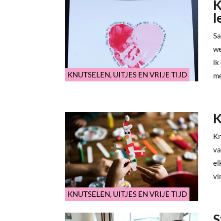
K
l
Sa
we
ik
KNUTSELEN
,
UITJES EN VRIJE TIJD
me
K
Kn
va
el
vin
KNUTSELEN
,
UITJES EN VRIJE TIJD
S