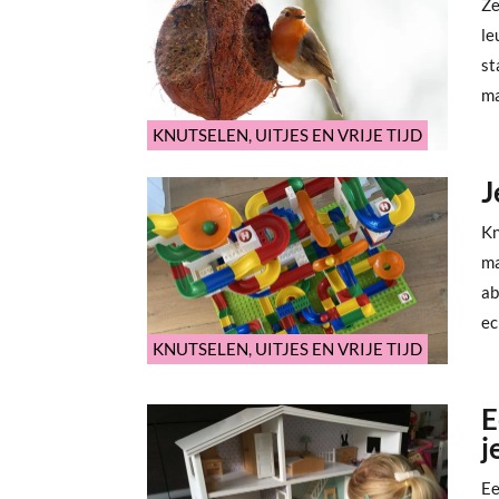
Ze
le
st
ma
KNUTSELEN
,
UITJES EN VRIJE TIJD
J
Kn
ma
ab
ec
KNUTSELEN
,
UITJES EN VRIJE TIJD
E
j
Ee