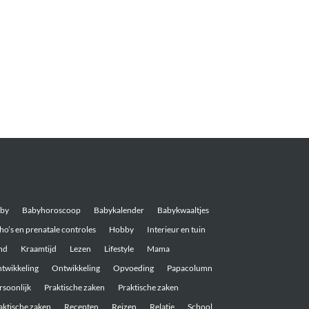
langrijke onderwerpen
by
Babyhoroscoop
Babykalender
Babykwaaltjes
ho’s en prenatale controles
Hobby
Interieur en tuin
nd
Kraamtijd
Lezen
Lifestyle
Mama
twikkeling
Ontwikkeling
Opvoeding
Papacolumn
rsoonlijk
Praktische zaken
Praktische zaken
aktische zaken
Recepten
Reizen
Relatie
School