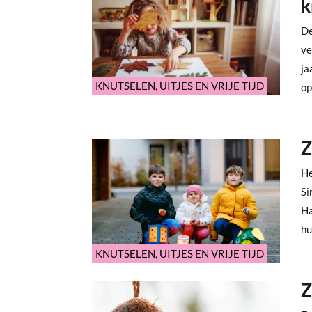
k
De
ve
ja
KNUTSELEN
,
UITJES EN VRIJE TIJD
op
Z
He
Si
Ha
hu
KNUTSELEN
,
UITJES EN VRIJE TIJD
Z