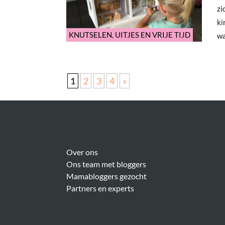
zi
ki
KNUTSELEN
,
UITJES EN VRIJE TIJD
wa
1
2
3
4
»
Over Meer Voor Mama’s
Over ons
Ons team met bloggers
Mamabloggers gezocht
Partners en experts