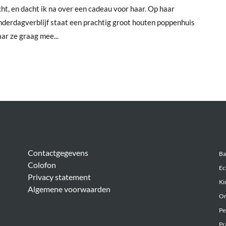
cht, en dacht ik na over een cadeau voor haar. Op haar
nderdagverblijf staat een prachtig groot houten poppenhuis
ar ze graag mee...
Algemeen
Be
Contactgegevens
Ba
Colofon
Ec
Privacy statement
Ki
Algemene voorwaarden
On
Pe
Pr