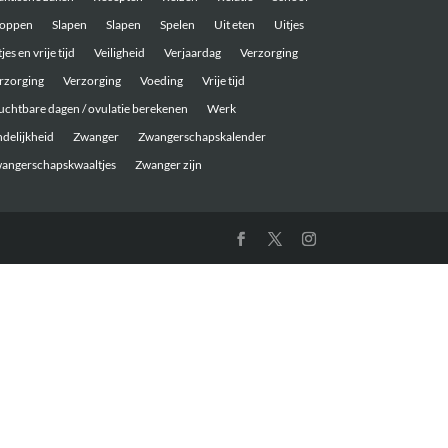
oppen
Slapen
Slapen
Spelen
Uit eten
Uitjes
jes en vrije tijd
Veiligheid
Verjaardag
Verzorging
rzorging
Verzorging
Voeding
Vrije tijd
uchtbare dagen / ovulatie berekenen
Werk
ndelijkheid
Zwanger
Zwangerschapskalender
angerschapskwaaltjes
Zwanger zijn