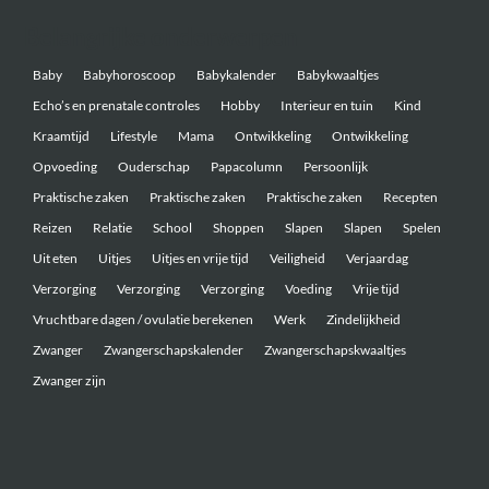
Belangrijke onderwerpen
Baby
Babyhoroscoop
Babykalender
Babykwaaltjes
Echo’s en prenatale controles
Hobby
Interieur en tuin
Kind
Kraamtijd
Lifestyle
Mama
Ontwikkeling
Ontwikkeling
Opvoeding
Ouderschap
Papacolumn
Persoonlijk
Praktische zaken
Praktische zaken
Praktische zaken
Recepten
Reizen
Relatie
School
Shoppen
Slapen
Slapen
Spelen
Uit eten
Uitjes
Uitjes en vrije tijd
Veiligheid
Verjaardag
Verzorging
Verzorging
Verzorging
Voeding
Vrije tijd
Vruchtbare dagen / ovulatie berekenen
Werk
Zindelijkheid
Zwanger
Zwangerschapskalender
Zwangerschapskwaaltjes
Zwanger zijn