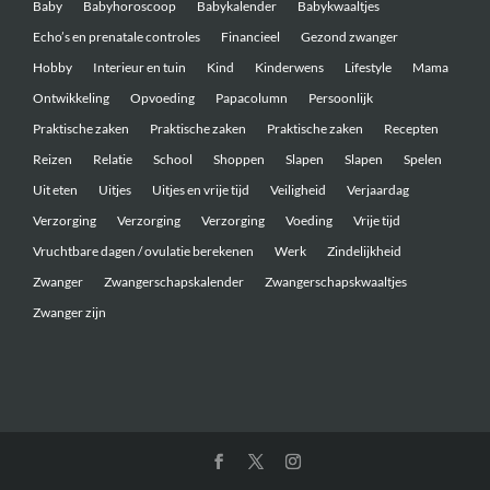
Baby
Babyhoroscoop
Babykalender
Babykwaaltjes
Echo’s en prenatale controles
Financieel
Gezond zwanger
Hobby
Interieur en tuin
Kind
Kinderwens
Lifestyle
Mama
Ontwikkeling
Opvoeding
Papacolumn
Persoonlijk
Praktische zaken
Praktische zaken
Praktische zaken
Recepten
Reizen
Relatie
School
Shoppen
Slapen
Slapen
Spelen
Uit eten
Uitjes
Uitjes en vrije tijd
Veiligheid
Verjaardag
Verzorging
Verzorging
Verzorging
Voeding
Vrije tijd
Vruchtbare dagen / ovulatie berekenen
Werk
Zindelijkheid
Zwanger
Zwangerschapskalender
Zwangerschapskwaaltjes
Zwanger zijn