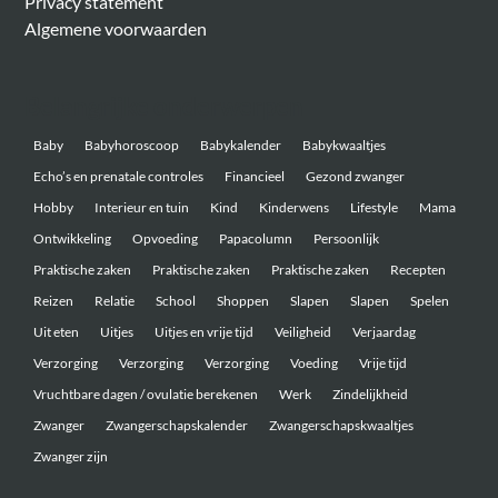
Privacy statement
Algemene voorwaarden
Belangrijke onderwerpen
Baby
Babyhoroscoop
Babykalender
Babykwaaltjes
Echo’s en prenatale controles
Financieel
Gezond zwanger
Hobby
Interieur en tuin
Kind
Kinderwens
Lifestyle
Mama
Ontwikkeling
Opvoeding
Papacolumn
Persoonlijk
Praktische zaken
Praktische zaken
Praktische zaken
Recepten
Reizen
Relatie
School
Shoppen
Slapen
Slapen
Spelen
Uit eten
Uitjes
Uitjes en vrije tijd
Veiligheid
Verjaardag
Verzorging
Verzorging
Verzorging
Voeding
Vrije tijd
Vruchtbare dagen / ovulatie berekenen
Werk
Zindelijkheid
Zwanger
Zwangerschapskalender
Zwangerschapskwaaltjes
Zwanger zijn