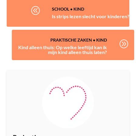
@
SCHOOL
•
KIND
Is strips lezen slecht voor kinderen?
PRAKTISCHE ZAKEN
•
KIND
A
Kind alleen thuis: Op welke leeftijd kan ik
mijn kind alleen thuis laten?