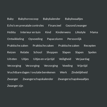
Belangrijke onderwerpen
Baby
Babyhoroscoop
Babykalender
Babykwaaltjes
Echo’s en prenatale controles
Financieel
Gezond zwanger
Hobby
Interieur en tuin
Kind
Kinderwens
Lifestyle
Mama
Ontwikkeling
Opvoeding
Papacolumn
Persoonlijk
Praktische zaken
Praktische zaken
Praktische zaken
Recepten
Reizen
Relatie
School
Shoppen
Slapen
Slapen
Spelen
Uit eten
Uitjes
Uitjes en vrije tijd
Veiligheid
Verjaardag
Verzorging
Verzorging
Verzorging
Voeding
Vrije tijd
Vruchtbare dagen / ovulatie berekenen
Werk
Zindelijkheid
Zwanger
Zwangerschapskalender
Zwangerschapskwaaltjes
Zwanger zijn