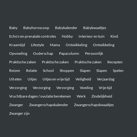
Belangrijke onderwerpen
Baby
Babyhoroscoop
Babykalender
Babykwaaltjes
Echo’s en prenatale controles
Hobby
Interieur en tuin
Kind
Kraamtijd
Lifestyle
Mama
Ontwikkeling
Ontwikkeling
Opvoeding
Ouderschap
Papacolumn
Persoonlijk
Praktische zaken
Praktische zaken
Praktische zaken
Recepten
Reizen
Relatie
School
Shoppen
Slapen
Slapen
Spelen
Uit eten
Uitjes
Uitjes en vrije tijd
Veiligheid
Verjaardag
Verzorging
Verzorging
Verzorging
Voeding
Vrije tijd
Vruchtbare dagen / ovulatie berekenen
Werk
Zindelijkheid
Zwanger
Zwangerschapskalender
Zwangerschapskwaaltjes
Zwanger zijn