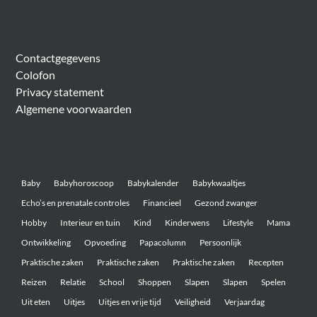
Algemeen
Contactgegevens
Colofon
Privacy statement
Algemene voorwaarden
Belangrijke onderwerpen
Baby
Babyhoroscoop
Babykalender
Babykwaaltjes
Echo’s en prenatale controles
Financieel
Gezond zwanger
Hobby
Interieur en tuin
Kind
Kinderwens
Lifestyle
Mama
Ontwikkeling
Opvoeding
Papacolumn
Persoonlijk
Praktische zaken
Praktische zaken
Praktische zaken
Recepten
Reizen
Relatie
School
Shoppen
Slapen
Slapen
Spelen
Uit eten
Uitjes
Uitjes en vrije tijd
Veiligheid
Verjaardag