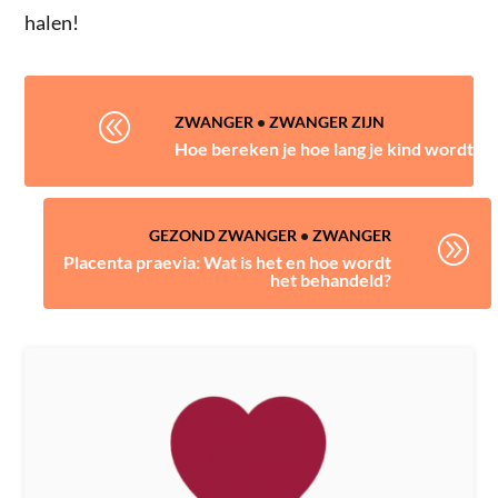
halen!
@
ZWANGER
•
ZWANGER ZIJN
Hoe bereken je hoe lang je kind wordt
GEZOND ZWANGER
•
ZWANGER
A
Placenta praevia: Wat is het en hoe wordt
het behandeld?