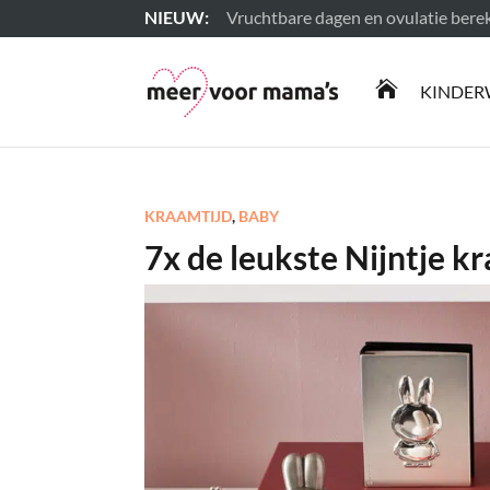
Vruchtbare dagen en ovulatie ber
Lees meer

KINDER
KRAAMTIJD
,
BABY
7x de leukste Nijntje 