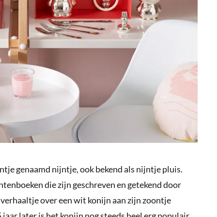
ntje genaamd nijntje, ook bekend als nijntje pluis.
ntenboeken die zijn geschreven en getekend door
erhaaltje over een wit konijn aan zijn zoontje
 jaar later is het konijn nog steeds heel erg populair