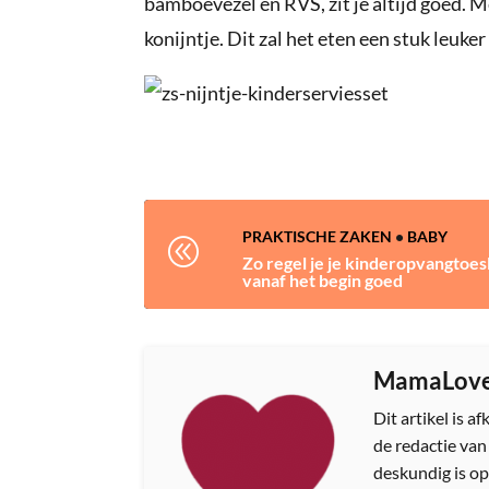
bamboevezel en RVS, zit je altijd goed. Me
konijntje. Dit zal het eten een stuk leuk
PRAKTISCHE ZAKEN
•
BABY
@
Zo regel je je kinderopvangtoes
vanaf het begin goed
MamaLov
Dit artikel is 
de redactie va
deskundig is op