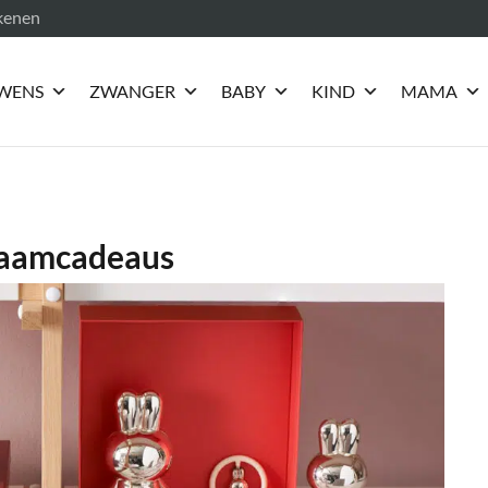
ekenen
WENS
ZWANGER
BABY
KIND
MAMA
kraamcadeaus