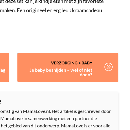
t deze set kan je kindje eten met zijn favoriete
er maken. Een origineel en erg leuk kraamcadeau!
VERZORGING
•
BABY
A
lag
Je baby besnijden – wel of niet
doen?
e
afkomstig van MamaLove.nl. Het artikel is geschreven door
n MamaLove in samenwerking met een partner die
 het gebied van dit onderwerp. MamaLove is er voor alle