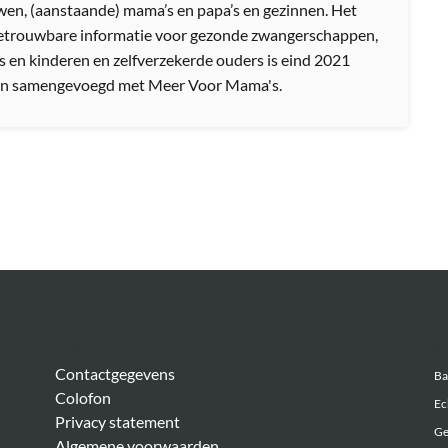
en, (aanstaande) mama’s en papa’s en gezinnen. Het
etrouwbare informatie voor gezonde zwangerschappen,
s en kinderen en zelfverzekerde ouders is eind 2021
n samengevoegd met Meer Voor Mama's.
Algemeen
Be
Contactgegevens
Ba
Colofon
Ec
Privacy statement
Ge
Algemene voorwaarden