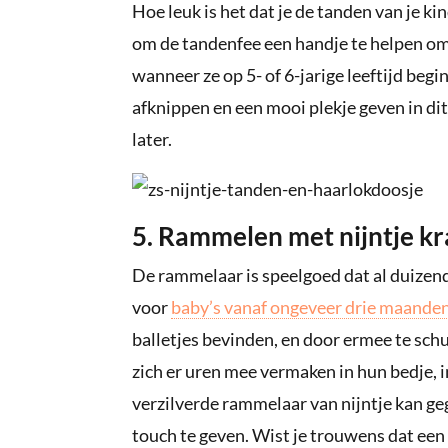
Hoe leuk is het dat je de tanden van je 
om de tandenfee een handje te helpen om
wanneer ze op 5- of 6-jarige leeftijd beg
afknippen en een mooi plekje geven in dit
later.
5. Rammelen met nijntje 
De rammelaar is speelgoed dat al duizend
voor
baby’s vanaf ongeveer drie maande
balletjes bevinden, en door ermee te sch
zich er uren mee vermaken in hun bedje, i
verzilverde rammelaar van nijntje kan g
touch te geven. Wist je trouwens dat ee