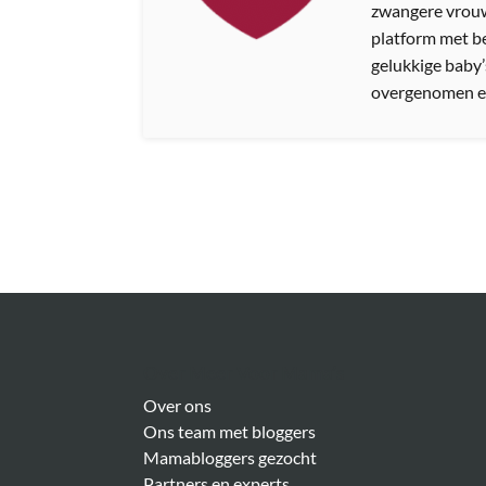
zwangere vrouw
platform met b
gelukkige baby’
overgenomen e
Over Meer Voor Mama’s
Over ons
Ons team met bloggers
Mamabloggers gezocht
Partners en experts