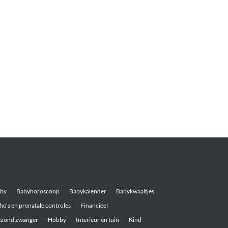
langrijke onderwerpen
by
Babyhoroscoop
Babykalender
Babykwaaltjes
ho’s en prenatale controles
Financieel
zond zwanger
Hobby
Interieur en tuin
Kind