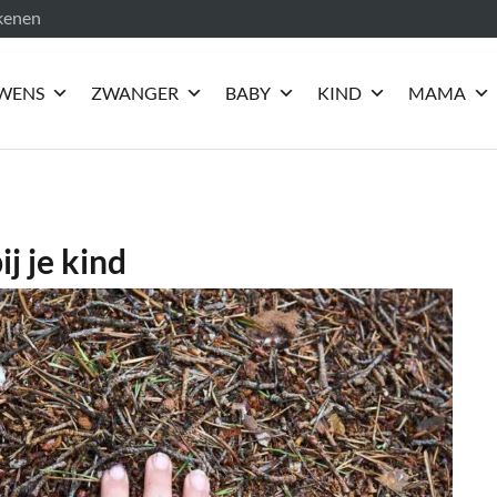
ekenen
WENS
ZWANGER
BABY
KIND
MAMA
j je kind