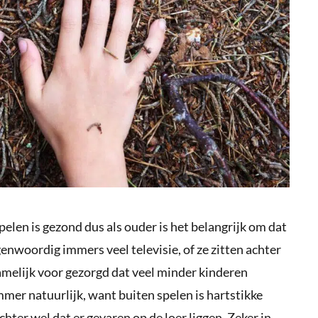
elen is gezond dus als ouder is het belangrijk om dat
enwoordig immers veel televisie, of ze zitten achter
namelijk voor gezorgd dat veel minder kinderen
mmer natuurlijk, want buiten spelen is hartstikke
hter wel dat er gevaren op de loer liggen. Zeker in