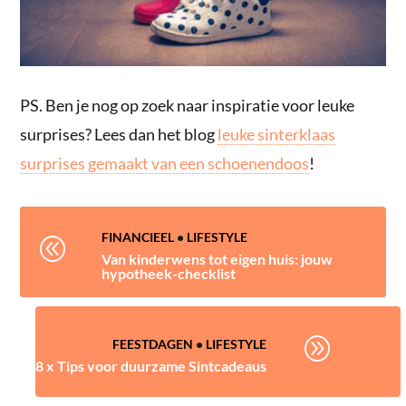
PS. Ben je nog op zoek naar inspiratie voor leuke
surprises? Lees dan het blog
leuke sinterklaas
surprises gemaakt van een schoenendoos
!
FINANCIEEL
•
LIFESTYLE
@
Van kinderwens tot eigen huis: jouw
hypotheek-checklist
A
FEESTDAGEN
•
LIFESTYLE
8 x Tips voor duurzame Sintcadeaus