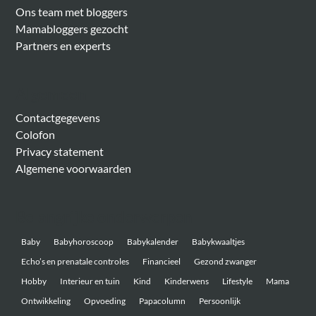
Ons team met bloggers
Mamabloggers gezocht
Partners en experts
Algemeen
Contactgegevens
Colofon
Privacy statement
Algemene voorwaarden
Belangrijke onderwerpen
Baby
Babyhoroscoop
Babykalender
Babykwaaltjes
Echo’s en prenatale controles
Financieel
Gezond zwanger
Hobby
Interieur en tuin
Kind
Kinderwens
Lifestyle
Mama
Ontwikkeling
Opvoeding
Papacolumn
Persoonlijk