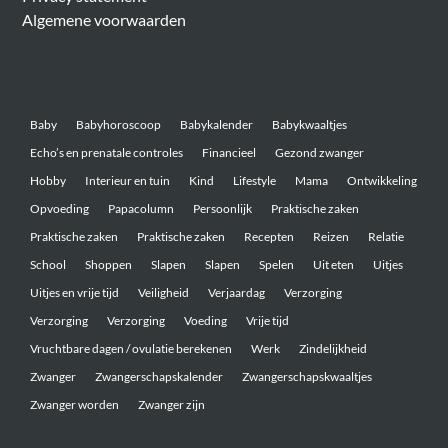
Algemene voorwaarden
Belangrijke onderwerpen
Baby
Babyhoroscoop
Babykalender
Babykwaaltjes
Echo’s en prenatale controles
Financieel
Gezond zwanger
Hobby
Interieur en tuin
Kind
Lifestyle
Mama
Ontwikkeling
Opvoeding
Papacolumn
Persoonlijk
Praktische zaken
Praktische zaken
Praktische zaken
Recepten
Reizen
Relatie
School
Shoppen
Slapen
Slapen
Spelen
Uit eten
Uitjes
Uitjes en vrije tijd
Veiligheid
Verjaardag
Verzorging
Verzorging
Verzorging
Voeding
Vrije tijd
Vruchtbare dagen / ovulatie berekenen
Werk
Zindelijkheid
Zwanger
Zwangerschapskalender
Zwangerschapskwaaltjes
Zwanger worden
Zwanger zijn