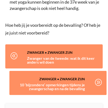
met yoga kunnen beginnen in de 37e week van je
zwangerschap is ook niet heel handig.
Hoe heb jij je voorbereidt op de bevalling? Of heb je
je juist niet voorbereid?
ZWANGER
•
ZWANGER ZIJN
@
Zwanger van de tweede: wat ik dit keer
anders wil doen
ZWANGER
•
ZWANGER ZIJN
A
10 ‘bijzondere’ opmerkingen tijdens je
zwangerschap en na de bevalling