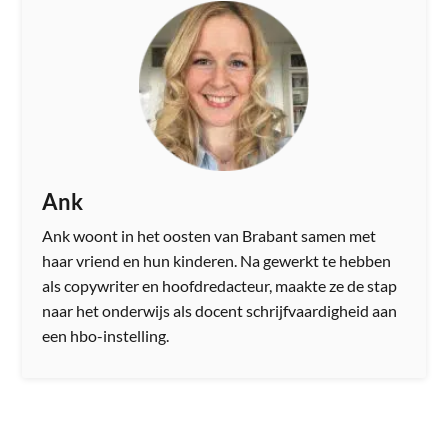
Ank
Ank woont in het oosten van Brabant samen met
haar vriend en hun kinderen. Na gewerkt te hebben
als copywriter en hoofdredacteur, maakte ze de stap
naar het onderwijs als docent schrijfvaardigheid aan
een hbo-instelling.