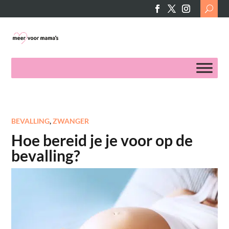
Search
for:
BEVALLING
,
ZWANGER
Hoe bereid je je voor op de
bevalling?