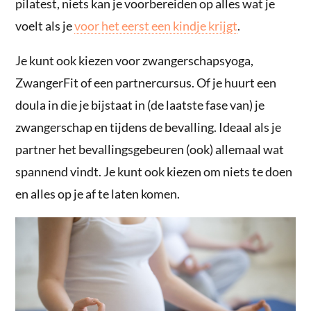
pilatest, niets kan je voorbereiden op alles wat je
voelt als je
voor het eerst een kindje krijgt
.
Je kunt ook kiezen voor zwangerschapsyoga,
ZwangerFit of een partnercursus. Of je huurt een
doula in die je bijstaat in (de laatste fase van) je
zwangerschap en tijdens de bevalling. Ideaal als je
partner het bevallingsgebeuren (ook) allemaal wat
spannend vindt. Je kunt ook kiezen om niets te doen
en alles op je af te laten komen.