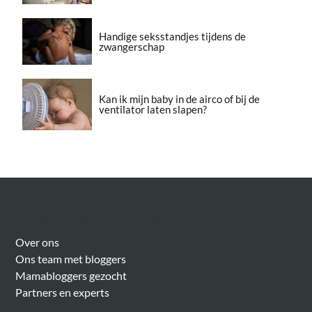
Handige seksstandjes tijdens de
zwangerschap
Kan ik mijn baby in de airco of bij de
ventilator laten slapen?
Over Meer Voor Mama’s
Over ons
Ons team met bloggers
Mamabloggers gezocht
Partners en experts