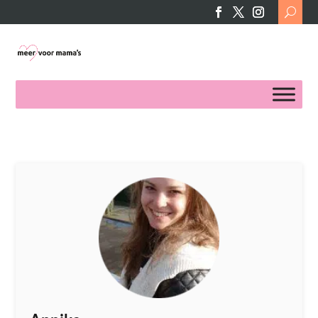
Search
for: