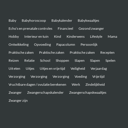
Belangrijke onderwerpen
Baby
Babyhoroscoop
Babykalender
Babykwaaltjes
Echo’s en prenatale controles
Financieel
Gezond zwanger
Hobby
Interieur en tuin
Kind
Kinderwens
Lifestyle
Mama
Ontwikkeling
Opvoeding
Papacolumn
Persoonlijk
Praktische zaken
Praktische zaken
Praktische zaken
Recepten
Reizen
Relatie
School
Shoppen
Slapen
Slapen
Spelen
Uit eten
Uitjes
Uitjes en vrije tijd
Veiligheid
Verjaardag
Verzorging
Verzorging
Verzorging
Voeding
Vrije tijd
Vruchtbare dagen / ovulatie berekenen
Werk
Zindelijkheid
Zwanger
Zwangerschapskalender
Zwangerschapskwaaltjes
Zwanger zijn