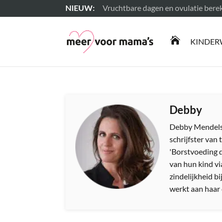
Vruchtbare dagen en ovulatie ber
Lees meer

KINDER
Debby
Debby Mendelso
schrijfster van
'Borstvoeding do
van hun kind vi
zindelijkheid b
werkt aan haar 