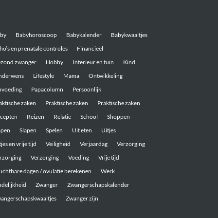
langrijke onderwerpen
by
Babyhoroscoop
Babykalender
Babykwaaltjes
ho’s en prenatale controles
Financieel
zond zwanger
Hobby
Interieur en tuin
Kind
nderwens
Lifestyle
Mama
Ontwikkeling
voeding
Papacolumn
Persoonlijk
aktische zaken
Praktische zaken
Praktische zaken
cepten
Reizen
Relatie
School
Shoppen
apen
Slapen
Spelen
Uit eten
Uitjes
jes en vrije tijd
Veiligheid
Verjaardag
Verzorging
rzorging
Verzorging
Voeding
Vrije tijd
uchtbare dagen / ovulatie berekenen
Werk
ndelijkheid
Zwanger
Zwangerschapskalender
angerschapskwaaltjes
Zwanger zijn