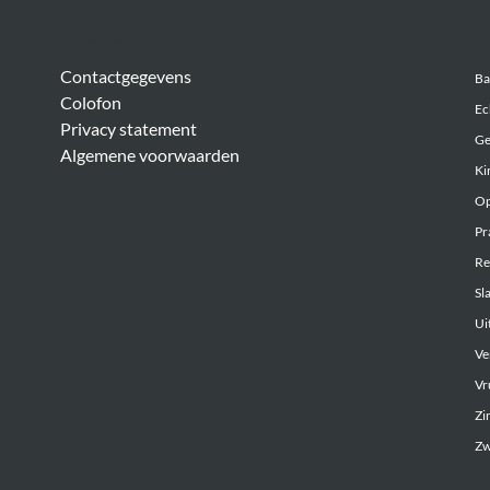
Algemeen
Be
Contactgegevens
Ba
Colofon
Ec
Privacy statement
Ge
Algemene voorwaarden
Ki
Op
Pr
Re
Sl
Uit
Ve
Vr
Zi
Zw