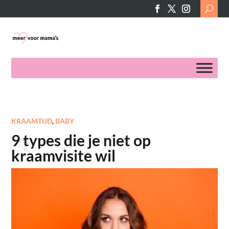
Search
for:
KRAAMTIJD
,
BABY
9 types die je niet op
kraamvisite wil