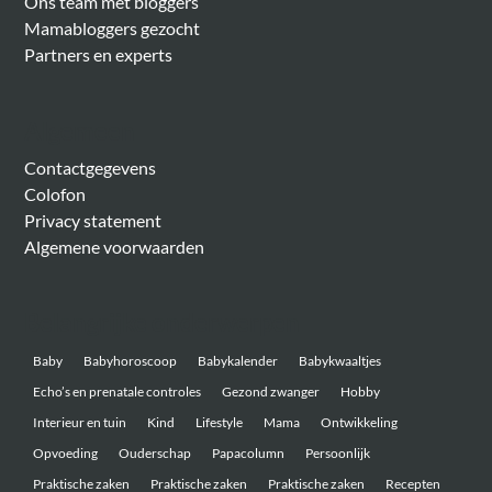
Ons team met bloggers
Mamabloggers gezocht
Partners en experts
Algemeen
Contactgegevens
Colofon
Privacy statement
Algemene voorwaarden
Belangrijke onderwerpen
Baby
Babyhoroscoop
Babykalender
Babykwaaltjes
Echo’s en prenatale controles
Gezond zwanger
Hobby
Interieur en tuin
Kind
Lifestyle
Mama
Ontwikkeling
Opvoeding
Ouderschap
Papacolumn
Persoonlijk
Praktische zaken
Praktische zaken
Praktische zaken
Recepten