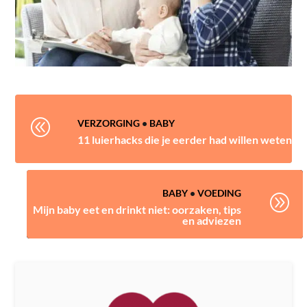
@
VERZORGING
•
BABY
11 luierhacks die je eerder had willen weten
BABY
•
VOEDING
A
Mijn baby eet en drinkt niet: oorzaken, tips
en adviezen