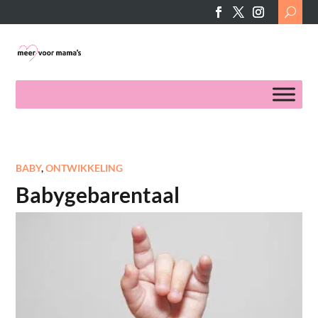
Search
for:
BABY
,
ONTWIKKELING
Babygebarentaal