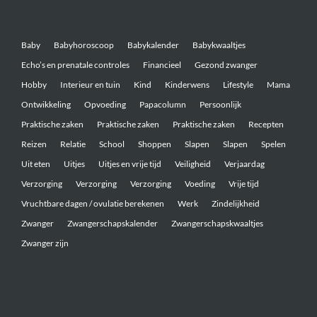
Belangrijke onderwerpen
Baby
Babyhoroscoop
Babykalender
Babykwaaltjes
Echo’s en prenatale controles
Financieel
Gezond zwanger
Hobby
Interieur en tuin
Kind
Kinderwens
Lifestyle
Mama
Ontwikkeling
Opvoeding
Papacolumn
Persoonlijk
Praktische zaken
Praktische zaken
Praktische zaken
Recepten
Reizen
Relatie
School
Shoppen
Slapen
Slapen
Spelen
Uit eten
Uitjes
Uitjes en vrije tijd
Veiligheid
Verjaardag
Verzorging
Verzorging
Verzorging
Voeding
Vrije tijd
Vruchtbare dagen / ovulatie berekenen
Werk
Zindelijkheid
Zwanger
Zwangerschapskalender
Zwangerschapskwaaltjes
Zwanger zijn