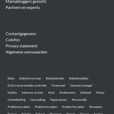
Mamabloggers gezocht
Partners en experts
Algemeen
Contactgegevens
Colofon
Privacy statement
Algemene voorwaarden
Belangrijke onderwerpen
Baby
Babyhoroscoop
Babykalender
Babykwaaltjes
Echo’s en prenatale controles
Financieel
Gezond zwanger
Hobby
Interieur en tuin
Kind
Kinderwens
Lifestyle
Mama
Ontwikkeling
Opvoeding
Papacolumn
Persoonlijk
Praktische zaken
Praktische zaken
Praktische zaken
Recepten
Reizen
Relatie
School
Shoppen
Slapen
Slapen
Spelen