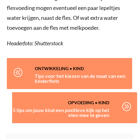
flesvoeding mogen eventueel een paar lepeltjes
water krijgen, naast de fles. Of wat extra water
toevoegen aan de fles met melkpoeder.
Headerfoto: Shutterstock
ONTWIKKELING
•
KIND
@
Tips voor het kiezen van de maat van een
kinderfiets
OPVOEDING
•
KIND
A
5 tips om jouw kind een positieve kijk op het
eten mee te geven