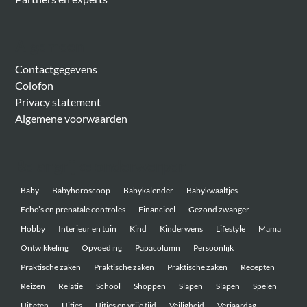
Algemeen
Contactgegevens
Colofon
Privacy statement
Algemene voorwaarden
Belangrijke onderwerpen
Baby
Babyhoroscoop
Babykalender
Babykwaaltjes
Echo’s en prenatale controles
Financieel
Gezond zwanger
Hobby
Interieur en tuin
Kind
Kinderwens
Lifestyle
Mama
Ontwikkeling
Opvoeding
Papacolumn
Persoonlijk
Praktische zaken
Praktische zaken
Praktische zaken
Recepten
Reizen
Relatie
School
Shoppen
Slapen
Slapen
Spelen
Uit eten
Uitjes
Uitjes en vrije tijd
Veiligheid
Verjaardag