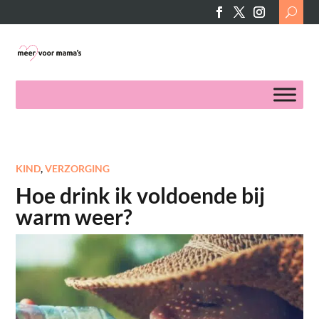
Search
for:
KIND
,
VERZORGING
Hoe drink ik voldoende bij
warm weer?