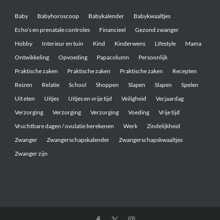
Baby
Babyhoroscoop
Babykalender
Babykwaaltjes
Echo’s en prenatale controles
Financieel
Gezond zwanger
Hobby
Interieur en tuin
Kind
Kinderwens
Lifestyle
Mama
Ontwikkeling
Opvoeding
Papacolumn
Persoonlijk
Praktische zaken
Praktische zaken
Praktische zaken
Recepten
Reizen
Relatie
School
Shoppen
Slapen
Slapen
Spelen
Uit eten
Uitjes
Uitjes en vrije tijd
Veiligheid
Verjaardag
Verzorging
Verzorging
Verzorging
Voeding
Vrije tijd
Vruchtbare dagen / ovulatie berekenen
Werk
Zindelijkheid
Zwanger
Zwangerschapskalender
Zwangerschapskwaaltjes
Zwanger zijn