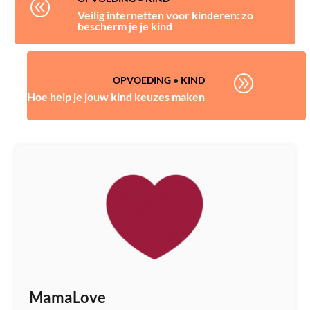
@
Veilig internetten voor kinderen: zo
bescherm je je kind
A
OPVOEDING
•
KIND
Hoe help je jouw kind keuzes maken
MamaLove