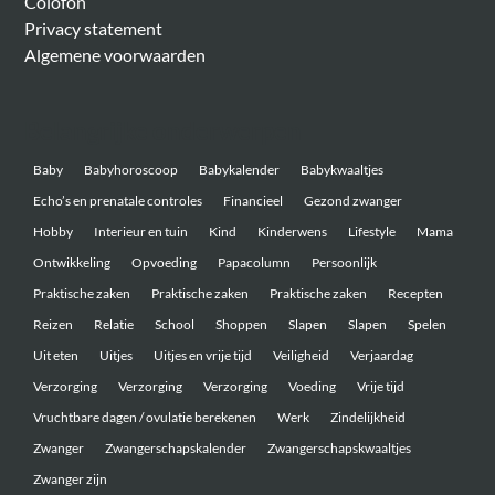
Colofon
Privacy statement
Algemene voorwaarden
Belangrijke onderwerpen
Baby
Babyhoroscoop
Babykalender
Babykwaaltjes
Echo’s en prenatale controles
Financieel
Gezond zwanger
Hobby
Interieur en tuin
Kind
Kinderwens
Lifestyle
Mama
Ontwikkeling
Opvoeding
Papacolumn
Persoonlijk
Praktische zaken
Praktische zaken
Praktische zaken
Recepten
Reizen
Relatie
School
Shoppen
Slapen
Slapen
Spelen
Uit eten
Uitjes
Uitjes en vrije tijd
Veiligheid
Verjaardag
Verzorging
Verzorging
Verzorging
Voeding
Vrije tijd
Vruchtbare dagen / ovulatie berekenen
Werk
Zindelijkheid
Zwanger
Zwangerschapskalender
Zwangerschapskwaaltjes
Zwanger zijn