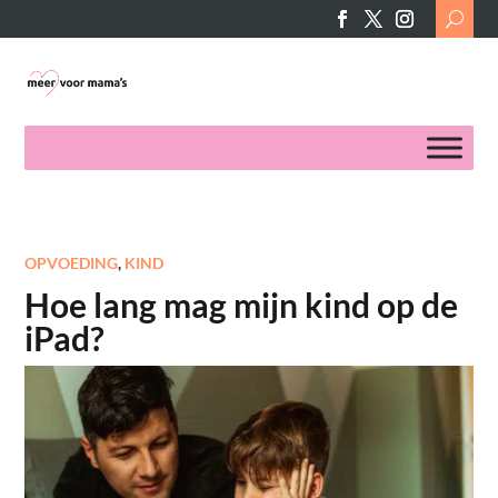
Search
for:
OPVOEDING
,
KIND
Hoe lang mag mijn kind op de
iPad?