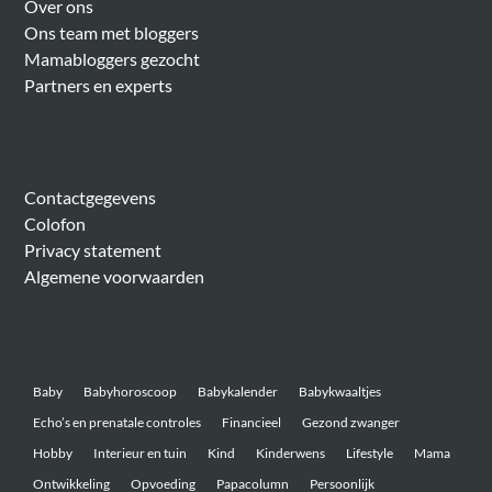
Over ons
Ons team met bloggers
Mamabloggers gezocht
Partners en experts
Algemeen
Contactgegevens
Colofon
Privacy statement
Algemene voorwaarden
Belangrijke onderwerpen
Baby
Babyhoroscoop
Babykalender
Babykwaaltjes
Echo’s en prenatale controles
Financieel
Gezond zwanger
Hobby
Interieur en tuin
Kind
Kinderwens
Lifestyle
Mama
Ontwikkeling
Opvoeding
Papacolumn
Persoonlijk