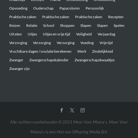
Opvoeding
Ouderschap
Papacolumn
Persoonlijk
Praktische zaken
Praktische zaken
Praktische zaken
Recepten
Reizen
Relatie
School
Shoppen
Slapen
Slapen
Spelen
Uit eten
Uitjes
Uitjes en vrije tijd
Veiligheid
Verjaardag
Verzorging
Verzorging
Verzorging
Voeding
Vrije tijd
Vruchtbare dagen / ovulatie berekenen
Werk
Zindelijkheid
Zwanger
Zwangerschapskalender
Zwangerschapskwaaltjes
Zwanger zijn
Alle rechten voorbehouden © 2021 Meer Voor Mama’s. Meer Voor
Mama's is een titel van Offspring Media B.V.