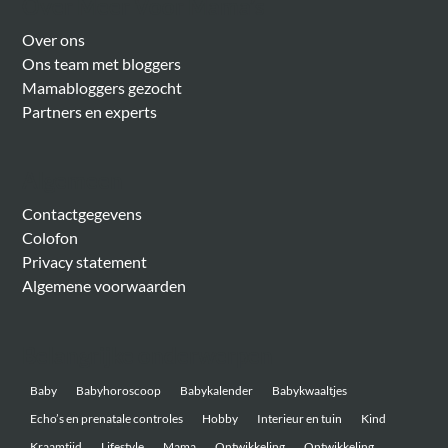
Over Meer Voor Mama’s
Over ons
Ons team met bloggers
Mamabloggers gezocht
Partners en experts
Algemeen
Contactgegevens
Colofon
Privacy statement
Algemene voorwaarden
Belangrijke onderwerpen
Baby
Babyhoroscoop
Babykalender
Babykwaaltjes
Echo’s en prenatale controles
Hobby
Interieur en tuin
Kind
Kraamtijd
Lifestyle
Mama
Ontwikkeling
Ontwikkeling