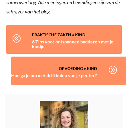
samenwerking. Alle meningen en bevindingen zijn van de
schrijver van het blog.
PRAKTISCHE ZAKEN
•
KIND
@
6 Tips voor ontspannen badderen met je
kindje
A
OPVOEDING
•
KIND
Hoe ga je om met driftbuien van je peuter?