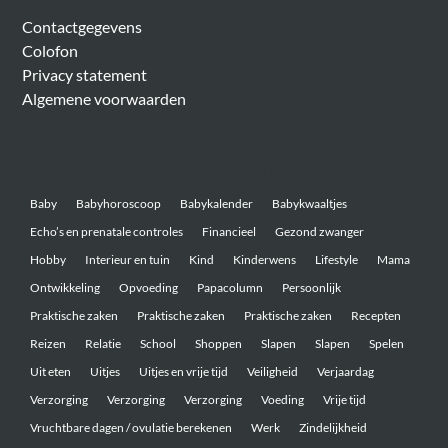
Contactgegevens
Colofon
Privacy statement
Algemene voorwaarden
Belangrijke onderwerpen
Baby
Babyhoroscoop
Babykalender
Babykwaaltjes
Echo’s en prenatale controles
Financieel
Gezond zwanger
Hobby
Interieur en tuin
Kind
Kinderwens
Lifestyle
Mama
Ontwikkeling
Opvoeding
Papacolumn
Persoonlijk
Praktische zaken
Praktische zaken
Praktische zaken
Recepten
Reizen
Relatie
School
Shoppen
Slapen
Slapen
Spelen
Uit eten
Uitjes
Uitjes en vrije tijd
Veiligheid
Verjaardag
Verzorging
Verzorging
Verzorging
Voeding
Vrije tijd
Vruchtbare dagen / ovulatie berekenen
Werk
Zindelijkheid