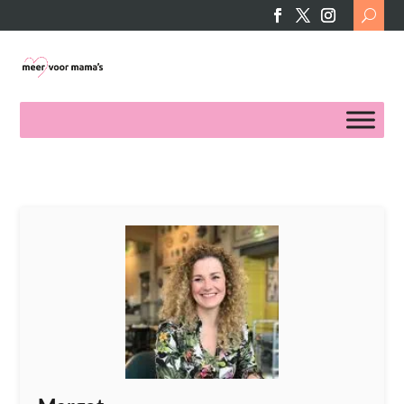
Search
for: