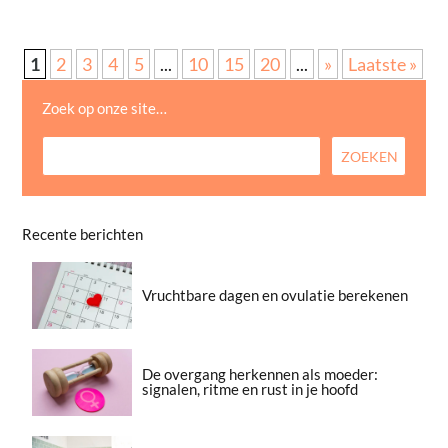
1
2
3
4
5
...
10
15
20
...
»
Laatste »
Zoek op onze site…
Recente berichten
Vruchtbare dagen en ovulatie berekenen
De overgang herkennen als moeder:
signalen, ritme en rust in je hoofd