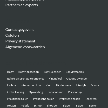
Partners en experts
Algemeen
Contactgegevens
Colofon
Privacy statement
Algemene voorwaarden
Belangrijke onderwerpen
Baby
Babyhoroscoop
Babykalender
Babykwaaltjes
Echo’s en prenatale controles
Financieel
Gezond zwanger
Hobby
Interieur en tuin
Kind
Kinderwens
Lifestyle
Mama
Ontwikkeling
Opvoeding
Papacolumn
Persoonlijk
Praktische zaken
Praktische zaken
Praktische zaken
Recepten
Reizen
Relatie
School
Shoppen
Slapen
Slapen
Spelen