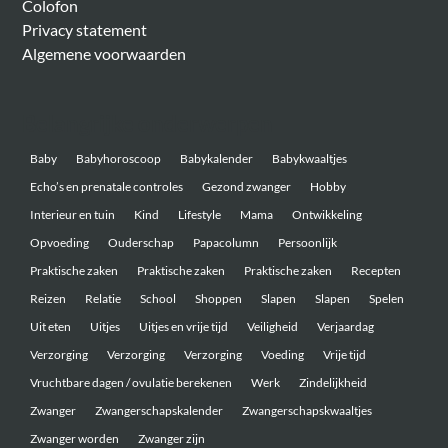
Colofon
Privacy statement
Algemene voorwaarden
Belangrijke onderwerpen
Baby
Babyhoroscoop
Babykalender
Babykwaaltjes
Echo’s en prenatale controles
Gezond zwanger
Hobby
Interieur en tuin
Kind
Lifestyle
Mama
Ontwikkeling
Opvoeding
Ouderschap
Papacolumn
Persoonlijk
Praktische zaken
Praktische zaken
Praktische zaken
Recepten
Reizen
Relatie
School
Shoppen
Slapen
Slapen
Spelen
Uit eten
Uitjes
Uitjes en vrije tijd
Veiligheid
Verjaardag
Verzorging
Verzorging
Verzorging
Voeding
Vrije tijd
Vruchtbare dagen / ovulatie berekenen
Werk
Zindelijkheid
Zwanger
Zwangerschapskalender
Zwangerschapskwaaltjes
Zwanger worden
Zwanger zijn