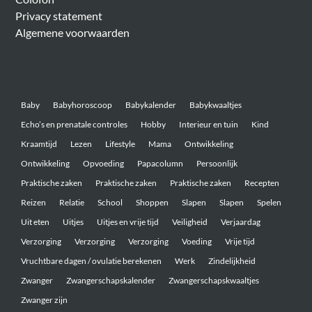
Privacy statement
Algemene voorwaarden
Belangrijke onderwerpen
Baby
Babyhoroscoop
Babykalender
Babykwaaltjes
Echo’s en prenatale controles
Hobby
Interieur en tuin
Kind
Kraamtijd
Lezen
Lifestyle
Mama
Ontwikkeling
Ontwikkeling
Opvoeding
Papacolumn
Persoonlijk
Praktische zaken
Praktische zaken
Praktische zaken
Recepten
Reizen
Relatie
School
Shoppen
Slapen
Slapen
Spelen
Uit eten
Uitjes
Uitjes en vrije tijd
Veiligheid
Verjaardag
Verzorging
Verzorging
Verzorging
Voeding
Vrije tijd
Vruchtbare dagen / ovulatie berekenen
Werk
Zindelijkheid
Zwanger
Zwangerschapskalender
Zwangerschapskwaaltjes
Zwanger zijn