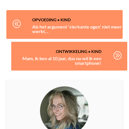
OPVOEDING
•
KIND
@
Als het argument ‘vierkante ogen’ niet meer
werkt…
ONTWIKKELING
•
KIND
A
Mam, ik ben al 10 jaar, dus nu wil ik een
smartphone!