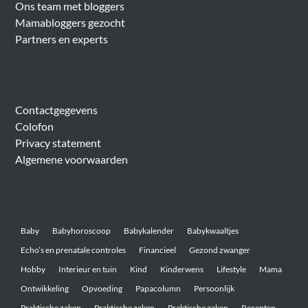
Ons team met bloggers
Mamabloggers gezocht
Partners en experts
Algemeen
Contactgegevens
Colofon
Privacy statement
Algemene voorwaarden
Belangrijke onderwerpen
Baby
Babyhoroscoop
Babykalender
Babykwaaltjes
Echo’s en prenatale controles
Financieel
Gezond zwanger
Hobby
Interieur en tuin
Kind
Kinderwens
Lifestyle
Mama
Ontwikkeling
Opvoeding
Papacolumn
Persoonlijk
Praktische zaken
Praktische zaken
Praktische zaken
Recepten