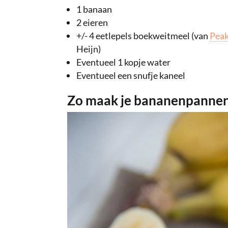
1 banaan
2 eieren
+/- 4 eetlepels boekweitmeel (van
Peak
Heijn)
Eventueel 1 kopje water
Eventueel een snufje kaneel
Zo maak je bananenpanne