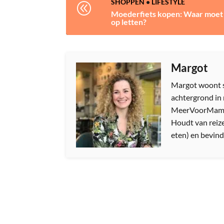
SHOPPEN
•
LIFESTYLE
@
Moederfiets kopen: Waar moet 
op letten?
Margot
Margot woont s
achtergrond in 
MeerVoorMamas.
Houdt van reize
eten) en bevindt