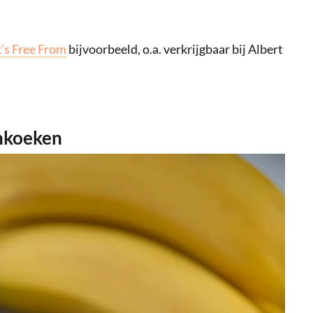
’s Free From
bijvoorbeeld, o.a. verkrijgbaar bij Albert
nkoeken