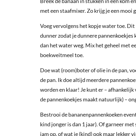
Breek de banaan in stukken in een kom en 
met een staafmixer. Zo krijg je een mooi 
Voeg vervolgens het kopje water toe. Dit
dunner zodat je dunnere pannenkoekjes k
dan het water weg. Mix het geheel met ee
boekweitmeel toe.
Doe wat (room)boter of olie in de pan, voe
de pan. Ik doe altijd meerdere pannenkoek
worden en klaar! Je kunt er – afhankelijk
de pannenkoekjes maakt natuurlijk) – on
Bestrooi de bananenpannenkoeken eventuee
kind jonger is dan 1 jaar). Of garneer me
jam op, of wat je (kind) ook maar lekker vi