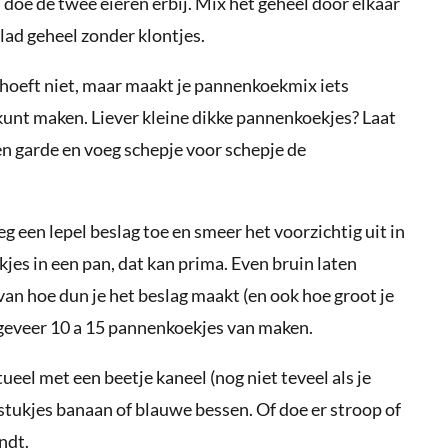
doe de twee eieren erbij. Mix het geheel door elkaar
glad geheel zonder klontjes.
 hoeft niet, maar maakt je pannenkoekmix iets
unt maken. Liever kleine dikke pannenkoekjes? Laat
n garde en voeg schepje voor schepje de
g een lepel beslag toe en smeer het voorzichtig uit in
jes in een pan, dat kan prima. Even bruin laten
 van hoe dun je het beslag maakt (en ook hoe groot je
geveer 10 a 15 pannenkoekjes van maken.
l met een beetje kaneel (nog niet teveel als je
t stukjes banaan of blauwe bessen. Of doe er stroop of
ndt.