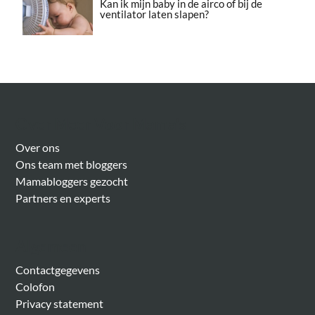
Kan ik mijn baby in de airco of bij de
ventilator laten slapen?
Over Meer Voor Mama’s
Over ons
Ons team met bloggers
Mamabloggers gezocht
Partners en experts
Algemeen
Contactgegevens
Colofon
Privacy statement