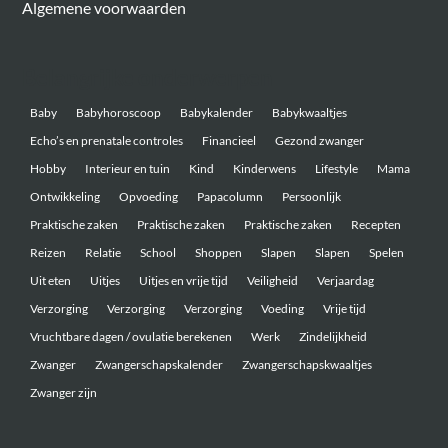
Algemene voorwaarden
Belangrijke onderwerpen
Baby
Babyhoroscoop
Babykalender
Babykwaaltjes
Echo’s en prenatale controles
Financieel
Gezond zwanger
Hobby
Interieur en tuin
Kind
Kinderwens
Lifestyle
Mama
Ontwikkeling
Opvoeding
Papacolumn
Persoonlijk
Praktische zaken
Praktische zaken
Praktische zaken
Recepten
Reizen
Relatie
School
Shoppen
Slapen
Slapen
Spelen
Uit eten
Uitjes
Uitjes en vrije tijd
Veiligheid
Verjaardag
Verzorging
Verzorging
Verzorging
Voeding
Vrije tijd
Vruchtbare dagen / ovulatie berekenen
Werk
Zindelijkheid
Zwanger
Zwangerschapskalender
Zwangerschapskwaaltjes
Zwanger zijn