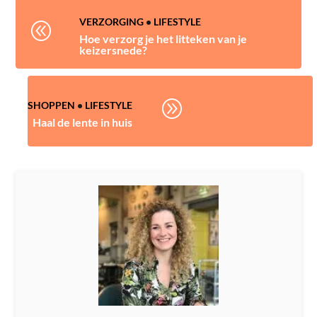
VERZORGING
•
LIFESTYLE
@
Hoe verzorg je het litteken van je
keizersnede?
A
SHOPPEN
•
LIFESTYLE
Haal de lente in huis