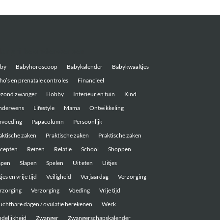
langrijke onderwerpen
by
Babyhoroscoop
Babykalender
Babykwaaltjes
ho’s en prenatale controles
Financieel
zond zwanger
Hobby
Interieur en tuin
Kind
nderwens
Lifestyle
Mama
Ontwikkeling
voeding
Papacolumn
Persoonlijk
aktische zaken
Praktische zaken
Praktische zaken
cepten
Reizen
Relatie
School
Shoppen
apen
Slapen
Spelen
Uit eten
Uitjes
jes en vrije tijd
Veiligheid
Verjaardag
Verzorging
rzorging
Verzorging
Voeding
Vrije tijd
uchtbare dagen / ovulatie berekenen
Werk
ndelijkheid
Zwanger
Zwangerschapskalender