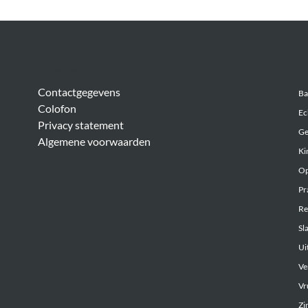
Algemeen
Be
Contactgegevens
Ba
Colofon
Ec
Privacy statement
Ge
Algemene voorwaarden
Ki
Op
Pr
Re
Sl
Uit
Ve
Vr
Zi