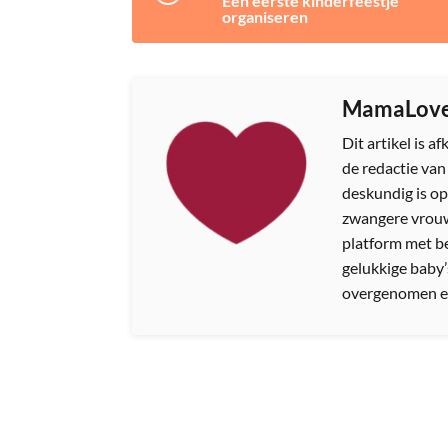
Een eerste kinderfeestje
organiseren
MamaLov
Dit artikel is 
de redactie va
deskundig is op
zwangere vrouw
platform met b
gelukkige baby’
overgenomen e