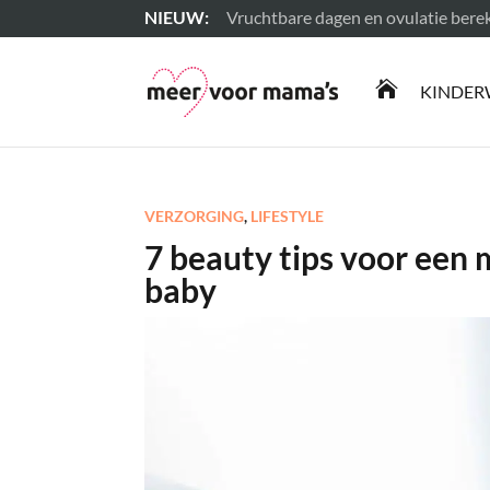
Vruchtbare dagen en ovulatie ber
Lees meer

KINDER
VERZORGING
,
LIFESTYLE
7 beauty tips voor een
baby