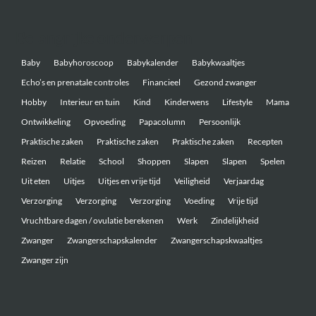
Belangrijke onderwerpen
Baby
Babyhoroscoop
Babykalender
Babykwaaltjes
Echo’s en prenatale controles
Financieel
Gezond zwanger
Hobby
Interieur en tuin
Kind
Kinderwens
Lifestyle
Mama
Ontwikkeling
Opvoeding
Papacolumn
Persoonlijk
Praktische zaken
Praktische zaken
Praktische zaken
Recepten
Reizen
Relatie
School
Shoppen
Slapen
Slapen
Spelen
Uit eten
Uitjes
Uitjes en vrije tijd
Veiligheid
Verjaardag
Verzorging
Verzorging
Verzorging
Voeding
Vrije tijd
Vruchtbare dagen / ovulatie berekenen
Werk
Zindelijkheid
Zwanger
Zwangerschapskalender
Zwangerschapskwaaltjes
Zwanger zijn