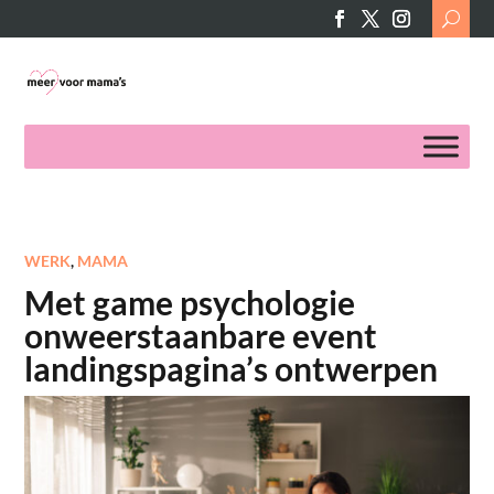
Search
for:
WERK
,
MAMA
Met game psychologie
onweerstaanbare event
landingspagina’s ontwerpen