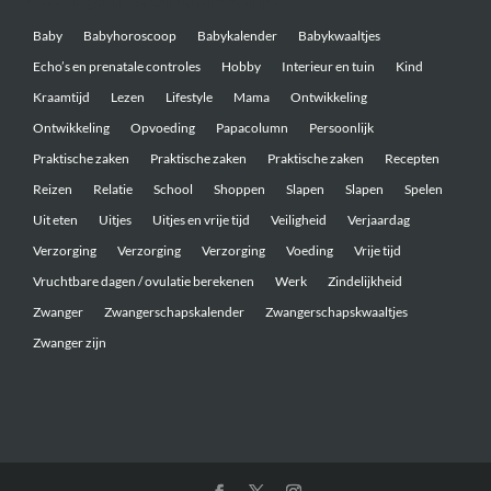
Baby
Babyhoroscoop
Babykalender
Babykwaaltjes
Echo’s en prenatale controles
Hobby
Interieur en tuin
Kind
Kraamtijd
Lezen
Lifestyle
Mama
Ontwikkeling
Ontwikkeling
Opvoeding
Papacolumn
Persoonlijk
Praktische zaken
Praktische zaken
Praktische zaken
Recepten
Reizen
Relatie
School
Shoppen
Slapen
Slapen
Spelen
Uit eten
Uitjes
Uitjes en vrije tijd
Veiligheid
Verjaardag
Verzorging
Verzorging
Verzorging
Voeding
Vrije tijd
Vruchtbare dagen / ovulatie berekenen
Werk
Zindelijkheid
Zwanger
Zwangerschapskalender
Zwangerschapskwaaltjes
Zwanger zijn