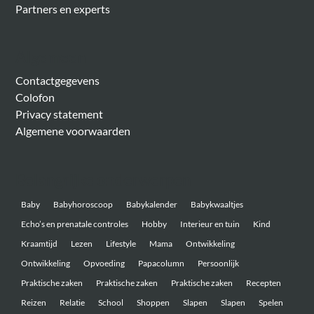
Partners en experts
Algemeen
Contactgegevens
Colofon
Privacy statement
Algemene voorwaarden
Belangrijke onderwerpen
Baby
Babyhoroscoop
Babykalender
Babykwaaltjes
Echo’s en prenatale controles
Hobby
Interieur en tuin
Kind
Kraamtijd
Lezen
Lifestyle
Mama
Ontwikkeling
Ontwikkeling
Opvoeding
Papacolumn
Persoonlijk
Praktische zaken
Praktische zaken
Praktische zaken
Recepten
Reizen
Relatie
School
Shoppen
Slapen
Slapen
Spelen