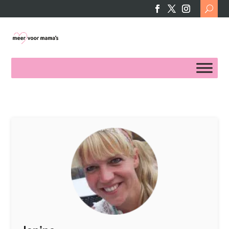
Search
for: