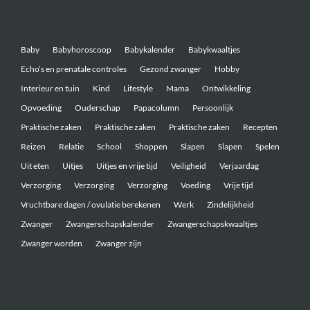
Belangrijke onderwerpen
Baby
Babyhoroscoop
Babykalender
Babykwaaltjes
Echo’s en prenatale controles
Gezond zwanger
Hobby
Interieur en tuin
Kind
Lifestyle
Mama
Ontwikkeling
Opvoeding
Ouderschap
Papacolumn
Persoonlijk
Praktische zaken
Praktische zaken
Praktische zaken
Recepten
Reizen
Relatie
School
Shoppen
Slapen
Slapen
Spelen
Uit eten
Uitjes
Uitjes en vrije tijd
Veiligheid
Verjaardag
Verzorging
Verzorging
Verzorging
Voeding
Vrije tijd
Vruchtbare dagen / ovulatie berekenen
Werk
Zindelijkheid
Zwanger
Zwangerschapskalender
Zwangerschapskwaaltjes
Zwanger worden
Zwanger zijn