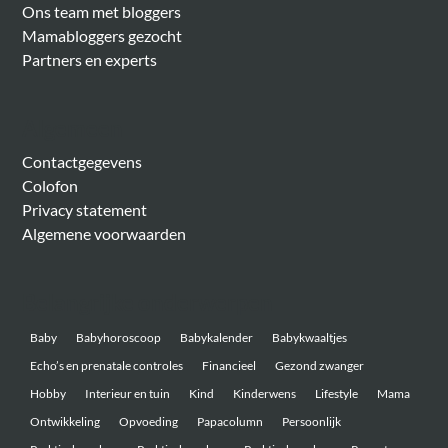
Ons team met bloggers
Mamabloggers gezocht
Partners en experts
Algemeen
Contactgegevens
Colofon
Privacy statement
Algemene voorwaarden
Belangrijke onderwerpen
Baby
Babyhoroscoop
Babykalender
Babykwaaltjes
Echo’s en prenatale controles
Financieel
Gezond zwanger
Hobby
Interieur en tuin
Kind
Kinderwens
Lifestyle
Mama
Ontwikkeling
Opvoeding
Papacolumn
Persoonlijk