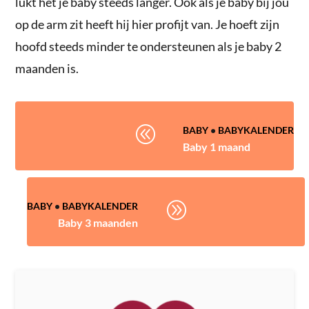
lukt het je baby steeds langer. Ook als je baby bij jou
op de arm zit heeft hij hier profijt van. Je hoeft zijn
hoofd steeds minder te ondersteunen als je baby 2
maanden is.
@
BABY
•
BABYKALENDER
Baby 1 maand
A
BABY
•
BABYKALENDER
Baby 3 maanden