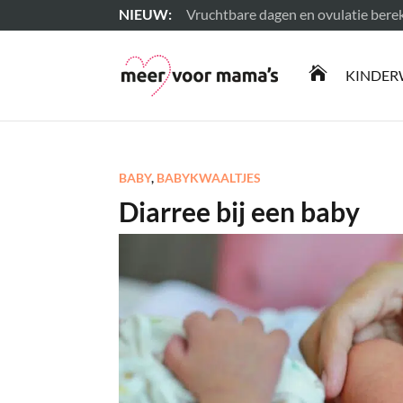
Vruchtbare dagen en ovulatie ber
Lees meer

KINDER
BABY
,
BABYKWAALTJES
Diarree bij een baby