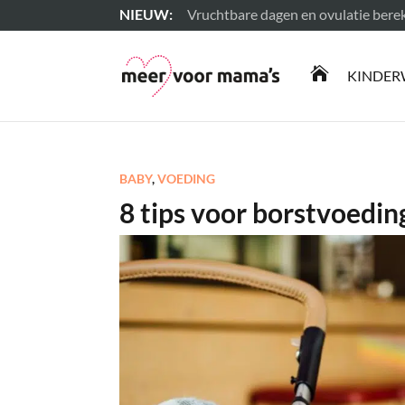
Vruchtbare dagen en ovulatie ber
Lees meer

KINDER
BABY
,
VOEDING
8 tips voor borstvoedin