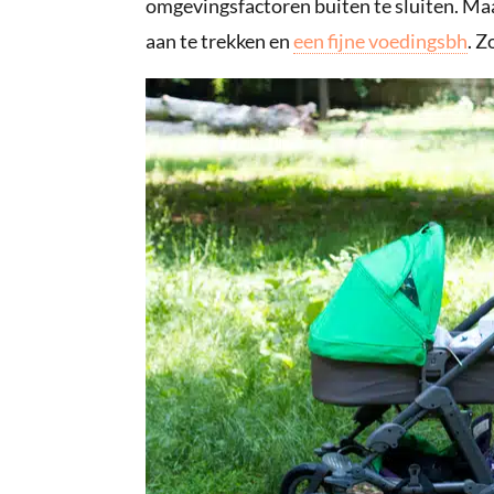
omgevingsfactoren buiten te sluiten. Maak
aan te trekken en
een fijne voedingsbh
. Z