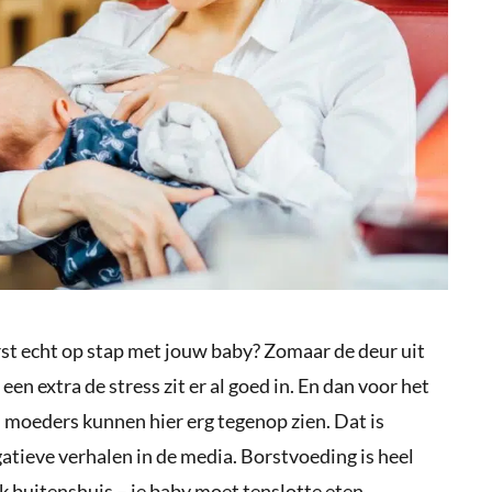
erst echt op stap met jouw baby? Zomaar de deur uit
n een extra de stress zit er al goed in. En dan voor het
 moeders kunnen hier erg tegenop zien. Dat is
tieve verhalen in de media. Borstvoeding is heel
jk buitenshuis – je baby moet tenslotte eten.