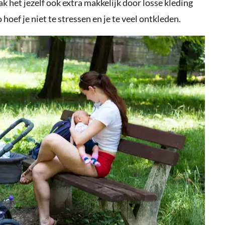
 het jezelf ook extra makkelijk door losse kleding
o hoef je niet te stressen en je te veel ontkleden.