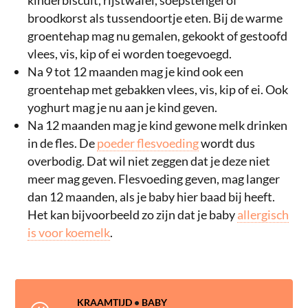
kinderbiscuit, rijstwafel, soepstengel of
broodkorst als tussendoortje eten. Bij de warme
groentehap mag nu gemalen, gekookt of gestoofd
vlees, vis, kip of ei worden toegevoegd.
Na 9 tot 12 maanden mag je kind ook een
groentehap met gebakken vlees, vis, kip of ei. Ook
yoghurt mag je nu aan je kind geven.
Na 12 maanden mag je kind gewone melk drinken
in de fles. De
poeder flesvoeding
wordt dus
overbodig. Dat wil niet zeggen dat je deze niet
meer mag geven. Flesvoeding geven, mag langer
dan 12 maanden, als je baby hier baad bij heeft.
Het kan bijvoorbeeld zo zijn dat je baby
allergisch
is voor koemelk
.
KRAAMTIJD
•
BABY