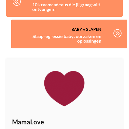
@
10 kraamcadeaus die jij graag wilt
ontvangen!
BABY
•
SLAPEN
A
Slaapregressie baby: oorzaken en
oplossingen
MamaLove