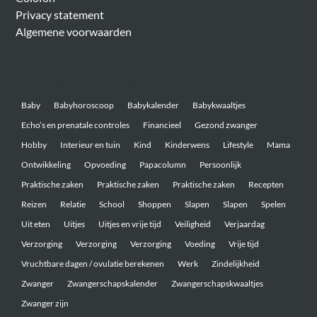
Privacy statement
Algemene voorwaarden
Belangrijke onderwerpen
Baby
Babyhoroscoop
Babykalender
Babykwaaltjes
Echo’s en prenatale controles
Financieel
Gezond zwanger
Hobby
Interieur en tuin
Kind
Kinderwens
Lifestyle
Mama
Ontwikkeling
Opvoeding
Papacolumn
Persoonlijk
Praktische zaken
Praktische zaken
Praktische zaken
Recepten
Reizen
Relatie
School
Shoppen
Slapen
Slapen
Spelen
Uit eten
Uitjes
Uitjes en vrije tijd
Veiligheid
Verjaardag
Verzorging
Verzorging
Verzorging
Voeding
Vrije tijd
Vruchtbare dagen / ovulatie berekenen
Werk
Zindelijkheid
Zwanger
Zwangerschapskalender
Zwangerschapskwaaltjes
Zwanger zijn