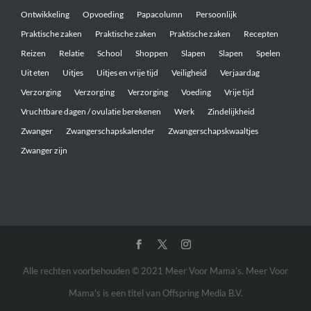
Ontwikkeling
Opvoeding
Papacolumn
Persoonlijk
Praktische zaken
Praktische zaken
Praktische zaken
Recepten
Reizen
Relatie
School
Shoppen
Slapen
Slapen
Spelen
Uit eten
Uitjes
Uitjes en vrije tijd
Veiligheid
Verjaardag
Verzorging
Verzorging
Verzorging
Voeding
Vrije tijd
Vruchtbare dagen / ovulatie berekenen
Werk
Zindelijkheid
Zwanger
Zwangerschapskalender
Zwangerschapskwaaltjes
Zwanger zijn
Alle rechten voorbehouden © 2021 Meer Voor Mama’s. Meer Voor
Mama's is een titel van Offspring Media B.V.