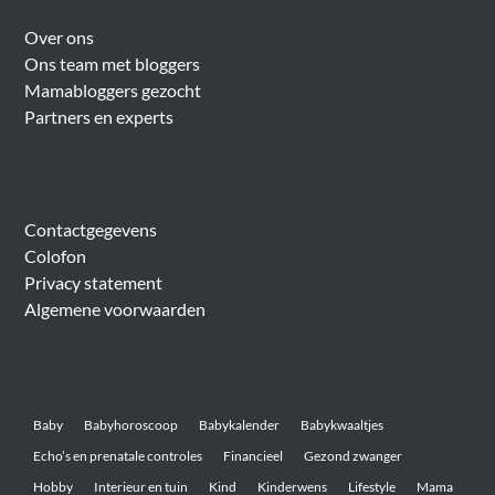
Over Meer Voor Mama’s
Over ons
Ons team met bloggers
Mamabloggers gezocht
Partners en experts
Algemeen
Contactgegevens
Colofon
Privacy statement
Algemene voorwaarden
Belangrijke onderwerpen
Baby
Babyhoroscoop
Babykalender
Babykwaaltjes
Echo’s en prenatale controles
Financieel
Gezond zwanger
Hobby
Interieur en tuin
Kind
Kinderwens
Lifestyle
Mama