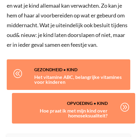
en wat je kind allemaal kan verwachten. Zo kan je
hem of haar al voorbereiden op wat er gebeurd om
middernacht. Wat je uiteindelijk ook besluit tijdens
oud& nieuw: je kind laten doorslapen of niet, maar
er in ieder geval samen een feestje van.
GEZONDHEID
•
KIND
@
Het vitamine ABC, belangrijke vitamines
voor kinderen
OPVOEDING
•
KIND
A
Hoe praat ik met mijn kind over
homoseksualiteit?