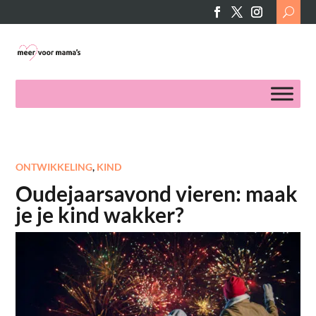
Search
for:
ONTWIKKELING
,
KIND
Oudejaarsavond vieren: maak
je je kind wakker?