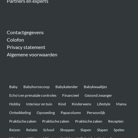
Partners en experts
Algemeen
Contactgegevens
Colofon
Privacy statement
Algemene voorwaarden
Belangrijke onderwerpen
Baby
Babyhoroscoop
Babykalender
Babykwaaltjes
Echo’s en prenatale controles
Financieel
Gezond zwanger
Hobby
Interieur en tuin
Kind
Kinderwens
Lifestyle
Mama
Ontwikkeling
Opvoeding
Papacolumn
Persoonlijk
Praktische zaken
Praktische zaken
Praktische zaken
Recepten
Reizen
Relatie
School
Shoppen
Slapen
Slapen
Spelen