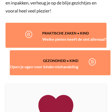
en inpakken, verheug je op de blije gezichtjes en
vooral heel veel plezier!
@
PRAKTISCHE ZAKEN
•
KIND
Welke pieten heeft de sint allemaal?
A
GEZONDHEID
•
KIND
Open je ogen voor kindermishandeling